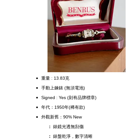
重量 : 13.83克
手動上鍊錶 (無須電池)
Signed : Yes (刻有品牌標章)
年代：1950年(稀有款)
外觀新舊：90% New
：
錶鏡光透無刮傷
：
錶盤乾淨，數字清晰