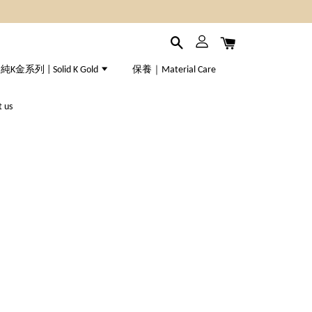
純K金系列 | Solid K Gold
保養｜Material Care
 us