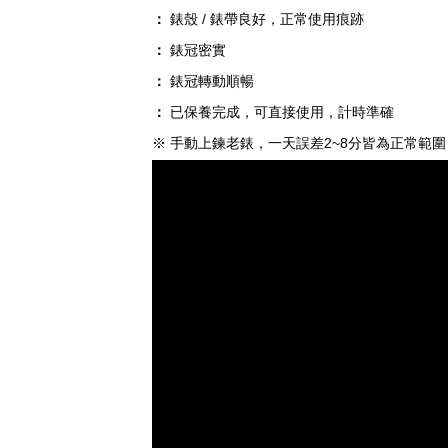
：
錶殼 / 錶帶良好，正常使用痕跡
：
錶冠密實
：
錶冠轉動順暢
：
已保養完成，可直接使用，計時準確
※ 手動上鍊老錶，一天誤差2~8分皆為正常範圍