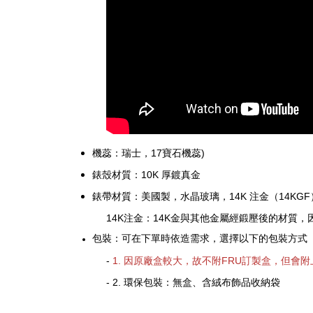
機蕊：瑞士，17寶石機蕊)
錶殼材質：10K 厚鍍真金
錶帶材質：美國製，水晶玻璃，14K 注金
（14KGF
14K注金：14K金與其他金屬經鍛壓後的材質
包裝：可在下單時依造需求，選擇以下的包裝方式
-
1.
因原廠盒較大，故不附FRU訂製盒，但會附
- 2. 環保包裝：無盒、含絨布飾品收納袋