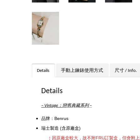
Details
手動上鍊錶使用方式
尺寸 / Info.
Details
：
戀舊典藏系列
–
Vintage
–
品牌：Benrus
瑞士製造
(含原廠盒)
：
因原廠盒較大，故不附FRU訂製盒，但會附上