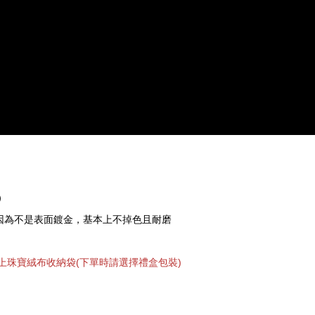
）
，因為不是表面鍍金，基本上不掉色且耐磨
上珠寶絨布收納袋(下單時請選擇禮盒包裝)