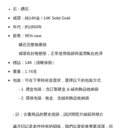
石：鑽石
戒環
：純
14K金
/
14K Solid Gold
年代：約1850年
新舊：95%
new
礦石完整無磨損
戒環良好無變形，正常使用痕跡與溫潤氧化色澤
標誌：
14K（清晰保留）
重量：1.74克
包裝：可在下單時依造需求，選擇以下的包裝方式
- 1. 禮盒包裝：含訂製硬盒 & 絨布飾品收納袋
- 2. 環保包裝 : 無盒、含絨布飾品收納袋
- 註：古董商品的歷史痕跡，請詳閱照片細節與簡介
歲月印記是老件特有的韻味，我們出貨前會專業清潔，但