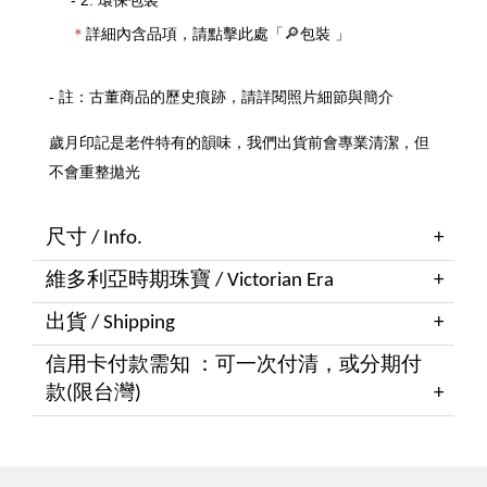
＊
詳細內含品項，請點擊此處「
包裝
」
🔎
- 註：古董商品的歷史痕跡，請詳閱照片細節與簡介
歲月印記是老件特有的韻味，我們出貨前會專業清潔，但
不會重整拋光
尺寸 / Info.
維多利亞時期珠寶 / Victorian Era
出貨 / Shipping
信用卡付款需知 ：可一次付清，或分期付
款(限台灣)