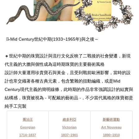
📝
Mid Century世紀中期(1933~1965年)與之後～
🔸世紀中期的珠寶設計與流行文化反映了二戰後的社會變遷，
新現
代主義的大膽與個性成為這時期珠寶的主要藝術風格
設計師大量運用珍貴寶石與黃金，且受到戰前歐洲影響，當時的設
計也常交織著各種古典元素，包含繁雜的扭動編織，或是Mid
Century現代主義的簡明線條，此時期的作品非常強調設計的結實與
結構感，珠寶被視為 - 可配戴的藝術品 -，不少當代風格的珠寶都是
純手工完製
喬治王
維多利亞
新藝術運動
Georgian
Victorian
Art Nouveau
1714~1837
1837~1901
1890~1910