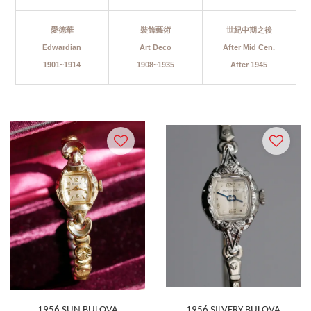
愛德華
裝飾藝術
世紀中期之後
Edwardian
Art Deco
After Mid Cen
.
1901~191
4
​1
908~1935
After 1945
1956 SUN BULOVA
1956 SILVERY BULOVA